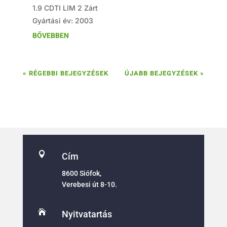
1.9 CDTI LIM 2 Zárt
Gyártási év: 2003
BŐVEBBEN
« RÉGEBBI BEJEGYZÉSEK
ÚJABB BEJEGYZÉSEK »

Cím
8600 Siófok,
Verebesi út 8-10.

Nyitvatartás