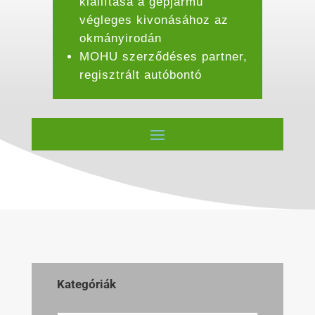
kiállítása a gépjármű
végleges kivonásához az
okmányirodán
MOHU szerződéses partner,
regisztrált autóbontó
Kategóriák