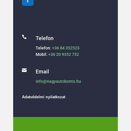

Telefon
Telefon:
+36 84 352523
Mobil:
+36 20 9352 752

Email
info@nagyautobonto.hu
Adatvédelmi nyilatkozat