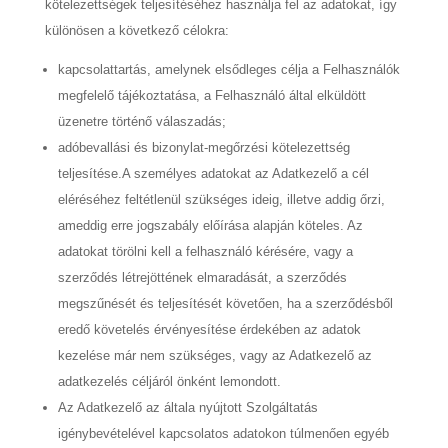
kötelezettségek teljesítéséhez használja fel az adatokat, így
különösen a következő célokra:
kapcsolattartás, amelynek elsődleges célja a Felhasználók
megfelelő tájékoztatása, a Felhasználó által elküldött
üzenetre történő válaszadás;
adóbevallási és bizonylat-megőrzési kötelezettség
teljesítése.A személyes adatokat az Adatkezelő a cél
eléréséhez feltétlenül szükséges ideig, illetve addig őrzi,
ameddig erre jogszabály előírása alapján köteles. Az
adatokat törölni kell a felhasználó kérésére, vagy a
szerződés létrejöttének elmaradását, a szerződés
megszűnését és teljesítését követően, ha a szerződésből
eredő követelés érvényesítése érdekében az adatok
kezelése már nem szükséges, vagy az Adatkezelő az
adatkezelés céljáról önként lemondott.
Az Adatkezelő az általa nyújtott Szolgáltatás
igénybevételével kapcsolatos adatokon túlmenően egyéb