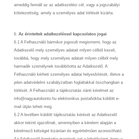
ameddig fennáll az az adatkezelési cél, vagy a jogszabályi
kötelezettség, amely a személyes adat törlését kizárta.
Az érintettek adatkezeléssel kapcsolatos jogai
6.1 A Felhasználó bármikor jogosult megismerni, hogy az
Adatkezelő mely személyes adatait milyen célból kezeli,
továbbá, hogy mely személyes adatait milyen célból mely
harmadik személynek továbbította az Adatkezelő. A
Felhasználó kérheti személyes adatai helyesbítését, illetve a
jelen adatvédelmi szabályzatban foglaltakkal összhangban a
törlését. A Felhasználó a tájékoztatás iránti kérelmet az
info@nagyautobonto.hu elektronikus postafiókba küldött e-
mail útján teheti meg.
6.2 A levélben küldött tájékoztatás kérését az Adatkezelő
akkor tekinti igazoltnak, amennyiben a kérelem alapján a
kérelmező kétséget kizáróan és egyértelműen azonosítható.
Az Adatkezelő fenntartja magának azt a lehetőséget, hogy a