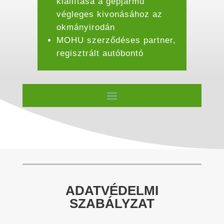
kiállítása a gépjármű
végleges kivonásához az
okmányirodán
MOHU szerződéses partner,
regisztrált autóbontó
ADATVÉDELMI
SZABÁLYZAT