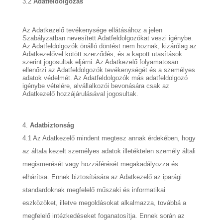
3.2
Adatfeldolgozás
Az Adatkezelő tevékenysége ellátásához a jelen
Szabályzatban nevesített Adatfeldolgozókat veszi igénybe.
Az Adatfeldolgozók önálló döntést nem hoznak, kizárólag az
Adatkezelővel kötött szerződés, és a kapott utasítások
szerint jogosultak eljárni. Az Adatkezelő folyamatosan
ellenőrzi az Adatfeldolgozók tevékenységét és a személyes
adatok védelmét. Az Adatfeldolgozók más adatfeldolgozó
igénybe vételére, alvállalkozói bevonására csak az
Adatkezelő hozzájárulásával jogosultak.
Adatbiztonság
4.1 Az Adatkezelő mindent megtesz annak érdekében, hogy
az általa kezelt személyes adatok illetéktelen személy általi
megismerését vagy hozzáférését megakadályozza és
elhárítsa. Ennek biztosítására az Adatkezelő az iparági
standardoknak megfelelő műszaki és informatikai
eszközöket, illetve megoldásokat alkalmazza, továbbá a
megfelelő intézkedéseket foganatosítja. Ennek során az