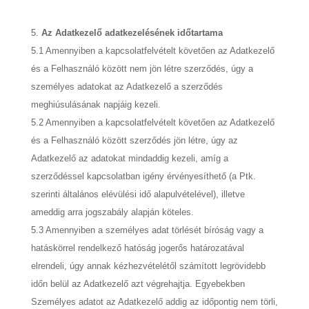
Az Adatkezelő adatkezelésének időtartama
5.1 Amennyiben a kapcsolatfelvételt követően az Adatkezelő
és a Felhasználó között nem jön létre szerződés, úgy a
személyes adatokat az Adatkezelő a szerződés
meghiúsulásának napjáig kezeli.
5.2 Amennyiben a kapcsolatfelvételt követően az Adatkezelő
és a Felhasználó között szerződés jön létre, úgy az
Adatkezelő az adatokat mindaddig kezeli, amíg a
szerződéssel kapcsolatban igény érvényesíthető (a Ptk.
szerinti általános elévülési idő alapulvételével), illetve
ameddig arra jogszabály alapján köteles.
5.3 Amennyiben a személyes adat törlését bíróság vagy a
hatáskörrel rendelkező hatóság jogerős határozatával
elrendeli, úgy annak kézhezvételétől számított legrövidebb
időn belül az Adatkezelő azt végrehajtja. Egyebekben
Személyes adatot az Adatkezelő addig az időpontig nem törli,