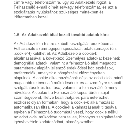
címre vagy telefonszámra, úgy az Adatkezelő rögzíti a
Felhasználó e-mail címét és/vagy telefonszámát, és azt a
szolgáltatás nyújtásához szükséges mértékben és
időtartamban kezeli.
1.6 Az Adatkezelő
által kezelt további adatok köre
Az Adatkezelő a testre szabott kiszolgálás érdekében a
Felhasználó számítógépén specializált adatcsomagot (ún.
„cookie”-t) küldhet el. Az Adatkezelő a cookie-k
alkalmazásával a következő Személyes adatokat kezelheti:
demográfiai adatok, valamint a felhasználó által megadott
paraméterek alapján jellemző érdeklődési kör, szokások,
preferenciák, amelyek a böngészési előzményeken
alapulnak. A cookie alkalmazásának célja az adott oldal minél
magasabb színvonalú működésének és a személyre szabott
szolgáltatások biztosítása, valamint a felhasználói élmény
növelése. A cookie-t a Felhasználó képes törölni saját
számítógépéről, illetve beállíthatja és paraméterezheti
eszközét olyan formában, hogy a cookie-k alkalmazását
automatikusan tiltsa. A cookie-k alkalmazásának tiltásával
egyben a Felhasználó tudomásul veszi, hogy cookie nélkül
az adott oldal működése nem teljes, bizonyos szolgáltatások
igénybevétele korlátozódhat, akadályozódhat.