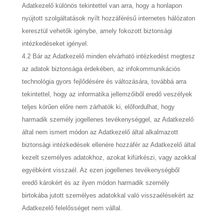
Adatkezelő különös tekintettel van arra, hogy a honlapon
nyújtott szolgáltatások nyílt hozzáférésű internetes hálózaton
keresztül vehetők igénybe, amely fokozott biztonsági
intézkedéseket igényel.
4.2 Bár az Adatkezelő minden elvárható intézkedést megtesz
az adatok biztonsága érdekében, az infokommunikációs
technológia gyors fejlődésére és változására, továbbá arra
tekintettel, hogy az informatika jellemzőiből eredő veszélyek
teljes körűen előre nem zárhatók ki, előfordulhat, hogy
harmadik személy jogellenes tevékenységgel, az Adatkezelő
által nem ismert módon az Adatkezelő által alkalmazott
biztonsági intézkedések ellenére hozzáfér az Adatkezelő által
kezelt személyes adatokhoz, azokat kifürkészi, vagy azokkal
egyébként visszaél. Az ezen jogellenes tevékenységből
eredő károkért és az ilyen módon harmadik személy
birtokába jutott személyes adatokkal való visszaélésekért az
Adatkezelő felelősséget nem vállal.