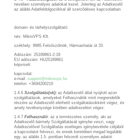
nevében személyes adatokat kezel. Jelenleg az Adatkezelő
az alábbi Adatfeldolgozókkal áll szerződéses kapcsolatban
domain- és tárhelyszolgáltató:
név: MikroVPS Kft.
székhely: 9985 Felsőszölnök, Hármashatár út 33.
Adószám: 25189861-2-18
EU adószám: HU25189861
képviseli:
kapcsolat:
e-mail:
support@mikrovps.hu
telefon: +3694200210
1.4.6
Szolgáltatás(ok):
az Adatkezelő által nyújtott azon
szolgáltatások, amelyeket Felhasználók mint megrendelők
részére az Adatkezelő elérhető szolgáltatásokként végez, és
amely tevékenysége körében adatkezelést végez.
1.4.7
Felhasználó
: az a természetes személy, aki az
Adatkezelő bármely Szolgáltatását igénybe veszi, vagy
Adatkezelővel Szolgáltatás esetleges igénybevétele céljából
a kapcsolatot felveszi, és ennek keretében megad legalább
egy, az alábbi 1.5. pontban felsorolt személyes adatot.