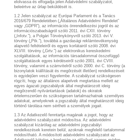
elolvassa és elfogadja jelen Adatvédelmi szabályzatot,
beleértve az űrlap beküldését is.
1.2 Jelen szabályzat az Európai Parlament és a Tanács
2016/679 Rendeletében („Általános Adatvédelmi Rendelet”
vagy „GDPR”), az információs önrendelkezési jogról és az
információszabadságról szóló 2011. évi CXII. törvény
(„Infotv.”), a Polgári Törvénykönyvről szóló 2013. évi V.
törvény („Ptk.”), továbbá a gazdasági reklámtevékenység
alapvető feltételeiről és egyes korlátairól szóló 2008. évi
XLVIII. törvény („Grtv.”) az elektronikus kereskedelmi
szolgáltatások, az információs társadalommal összefüggő
szolgáltatások egyes kérdéseiről szóló 2001. évi CVIII.
törvény, valamint a számvitelről szóló 2000. évi C. törvény (a
bizonylatok kiállítását és megőrzését illetően) rendelkezéseit
is egyidejűen veszi figyelembe. A szabályzat szükségesen
rögzíti, hogy az általános alapelvek megtartása mellett az
egyes ágazati jogszabályok által meghatározott ideig
megőrzendő nyilvántartások (adatok) és okiratok
értelemszerűen és szükségesen tartalmazhatnak személyes
adatokat, amelyeknek a jogszabály által meghatározott ideig
történő tárolása nem sértheti a személyek jogait.
1.3
Az Adatkezelő fenntartja magának a jogot, hogy az
adatvédelmi szabályzatot módosítsa. Az adatvédelmi
szabályzat kizárólag az adatvédelmi jogszabályi
rendelkezések keretein belül, azoknak megfelelő tartalommal
módosítható. A módosított adatvédelmi szabályzatot az
Adatkezelő köteles a honlapján az előzővel azonos módon