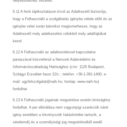
helyesbítéshez vezetett.
6.11 A fenti tájékoztatáson kívül az Adatkezelő biztosítja,
hogy a Felhasználó a szolgáltatás igénybe vétele előtt és az
igénybe vétel során bármikor megismerhesse, hogy az
Adatkezelő mely adatkezelési célokból mely adatfajtákat
kezel.
6.12 A Felhasználó az adatkezeléssel kapcsolatos
panaszával közvetlenül a Nemzeti Adatvédelmi és
Információszabadság Hatósághoz (cím: 1125 Budapest,
Szilágyi Erzsébet fasor 22/c.; telefon: +36-1-391-1400; e-
mail: ugyfelszolgalat@naih.hu; honlap: www.naih.hu)
fordulhat.
6.13 A Felhasználó jogainak megsértése esetén bírósághoz
fordulhat. A per elbírálása nem vagyonjogi szankciók iránti
igény esetében a törvényszék hatáskörébe tartozik, a
sérelemdíj és a személyiségi jog megsértéséből eredő