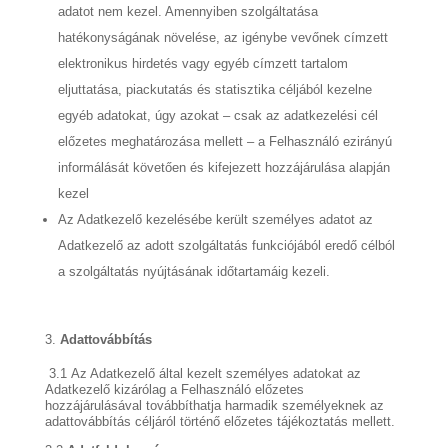
adatot nem kezel. Amennyiben szolgáltatása
hatékonyságának növelése, az igénybe vevőnek címzett
elektronikus hirdetés vagy egyéb címzett tartalom
eljuttatása, piackutatás és statisztika céljából kezelne
egyéb adatokat, úgy azokat – csak az adatkezelési cél
előzetes meghatározása mellett – a Felhasználó ezirányú
informálását követően és kifejezett hozzájárulása alapján
kezel
Az Adatkezelő kezelésébe került személyes adatot az
Adatkezelő az adott szolgáltatás funkciójából eredő célból
a szolgáltatás nyújtásának időtartamáig kezeli.
Adattovábbítás
3.1
Az Adatkezelő által kezelt személyes adatokat az
Adatkezelő kizárólag a Felhasználó előzetes
hozzájárulásával továbbíthatja harmadik személyeknek az
adattovábbítás céljáról történő előzetes tájékoztatás mellett.