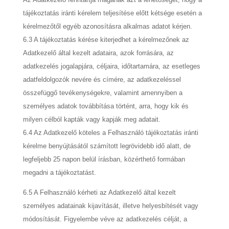
tájékoztatás iránti kérelem teljesítése előtt kétsége esetén a
kérelmezőtől egyéb azonosításra alkalmas adatot kérjen.
6.3 A tájékoztatás kérése kiterjedhet a kérelmezőnek az
Adatkezelő által kezelt adataira, azok forrására, az
adatkezelés jogalapjára, céljaira, időtartamára, az esetleges
adatfeldolgozók nevére és címére, az adatkezeléssel
összefüggő tevékenységekre, valamint amennyiben a
személyes adatok továbbítása történt, arra, hogy kik és
milyen célból kapták vagy kapják meg adatait.
6.4 Az Adatkezelő köteles a Felhasználó tájékoztatás iránti
kérelme benyújtásától számított legrövidebb idő alatt, de
legfeljebb 25 napon belül írásban, közérthető formában
megadni a tájékoztatást.
6.5 A Felhasználó kérheti az Adatkezelő által kezelt
személyes adatainak kijavítását, illetve helyesbítését vagy
módosítását. Figyelembe véve az adatkezelés célját, a