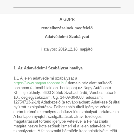
A GDPR
rendelkezéseinek megfelelő
Adatvédelmi Szabályzat
Hatályos: 2019.12.18. napjától
Az Adatvédelmi Szabályzat hatálya
1.1
A jelen adatvédelmi szabályzat a
https://www.nagyautobonto.hu/
domain név alatt működő
honlapon (a továbbiakban: honlapon) az Nagy Autóbontó
Kft. (székhely: 8600 Siófok Szabadifürdő, Verebesi utca 8-
10., cégjegyzékszám: Cg. 14-09-304808, adószám:
12754713-2-14) Adatkezelő (a továbbiakban: Adatkezelő) által
nyújtott szolgáltatások Felhasználó általi igénybe vétele
során történő személyes adatkezelés szabályait tartalmazza.
A honlapon nyújtott szolgáltatások aktív, tevőleges
magatartással történő igénybe vételével a Felhasználó
magára nézve kötelezőnek ismeri el a jelen adatvédelmi
szabályzatot. A felhasználó bármiféle kapcsolatfelvétel előtt