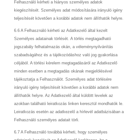
Felhasználó kérheti a hiányos személyes adatok
kiegészítését. Személyes adat módosítására irányuló igény
teljesítését követően a korábbi adatok nem állíthatók helyre.
6.6 A Felhasználó kérheti az Adatkezelő által kezelt
Személyes adatainak törlését
.
A törlés megtagadható
jogszabály felhatalmazás okán, a véleménynyilvánítás
szabadságához és a tájékozódáshoz való jog gyakorlása
céljából. A törlési kérelem megtagadásáról az Adatkezelő
minden esetben a megtagadás okának megjelölésével
tájékoztatja a Felhasználót. Személyes adat törlésére
irányuló igény teljesítését követően a korábbi adatok nem
állíthatók helyre. Az Adatkezelő által küldött levelek az
azokban található leiratkozás linken keresztül mondhatók le.
Leiratkozás esetén az adatkezelő a hírlevél adatbázisában a
Felhasználó személyes adatait törli.
6.7 A Felhasználó továbbá kérheti, hogy személyes