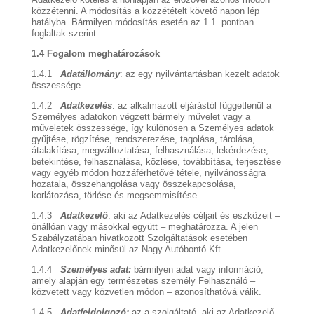
közzétenni. A módosítás a közzétételt követő napon lép
hatályba. Bármilyen módosítás esetén az 1.1. pontban
foglaltak szerint.
1.4 Fogalom meghatározások
1.4.1
Adatállomány
: az egy nyilvántartásban kezelt adatok
összessége
1.4.2
Adatkezelés
: az alkalmazott eljárástól függetlenül a
Személyes adatokon végzett bármely művelet vagy a
műveletek összessége, így különösen a Személyes adatok
gyűjtése, rögzítése, rendszerezése, tagolása, tárolása,
átalakítása, megváltoztatása, felhasználása, lekérdezése,
betekintése, felhasználása, közlése, továbbítása, terjesztése
vagy egyéb módon hozzáférhetővé tétele, nyilvánosságra
hozatala, összehangolása vagy összekapcsolása,
korlátozása, törlése és megsemmisítése.
1.4.3
Adatkezelő
: aki az Adatkezelés céljait és eszközeit –
önállóan vagy másokkal együtt – meghatározza. A jelen
Szabályzatában hivatkozott Szolgáltatások esetében
Adatkezelőnek minősül az Nagy Autóbontó Kft.
1.4.4
Személyes adat:
bármilyen adat vagy információ,
amely alapján egy természetes személy Felhasználó –
közvetett vagy közvetlen módon – azonosíthatóvá válik.
1.4.5
Adatfeldolgozó:
az a szolgáltató, aki az Adatkezelő