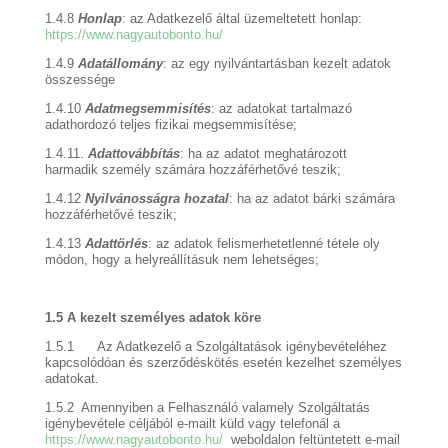
1.4.8
Honlap
: az Adatkezelő által üzemeltetett honlap:
https://www.nagyautobonto.hu/
1.4.9
Adatállomány
: az egy nyilvántartásban kezelt adatok
összessége
1.4.10
Adatmegsemmisítés
: az adatokat tartalmazó
adathordozó teljes fizikai megsemmisítése;
1.4.11.
Adattovábbítás
: ha az adatot meghatározott
harmadik személy számára hozzáférhetővé teszik;
1.4.12
Nyilvánosságra hozatal
: ha az adatot bárki számára
hozzáférhetővé teszik;
1.4.13
Adattörlés
: az adatok felismerhetetlenné tétele oly
módon, hogy a helyreállításuk nem lehetséges;
1.5 A kezelt személyes adatok köre
1.5.1 Az Adatkezelő a Szolgáltatások igénybevételéhez
kapcsolódóan és szerződéskötés esetén kezelhet személyes
adatokat.
1.5.2 Amennyiben a Felhasználó valamely Szolgáltatás
igénybevétele céljából e-mailt küld vagy telefonál a
https://www.nagyautobonto.hu/
weboldalon feltüntetett e-mail