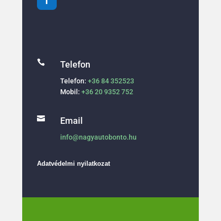

Telefon
Telefon:
+36 84 352523
Mobil:
+36 20 9352 752

Email
info@nagyautobonto.hu
Adatvédelmi nyilatkozat