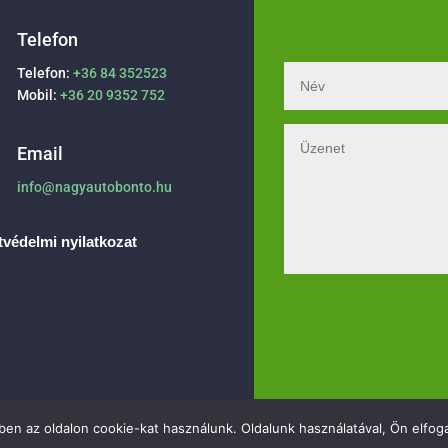
Telefon
Telefon:
+36 84 352523
Mobil:
+36 20 9352 752
Email
info@nagyautobonto.hu
védelmi nyilatkozat
en az oldalon cookie-kat használunk. Oldalunk használatával, Ön elfoga