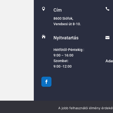


Cím
8600 Siófok,
Verebesi út 8-10.

Nyitvatartás

Hétfötől-Péntekig :
9:00 – 16:00
Szombat:
Adat
9:00 -12:00
A jobb felhasználói élmény érdekéb