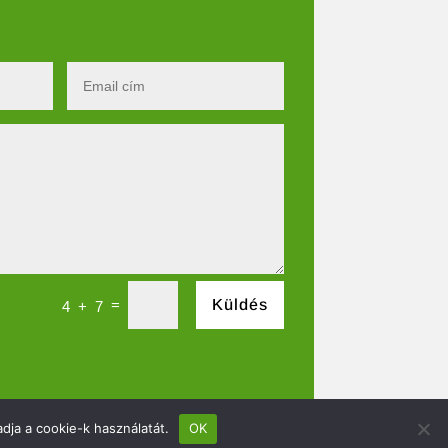
=
Küldés
4 + 7
dja a cookie-k használatát.
OK