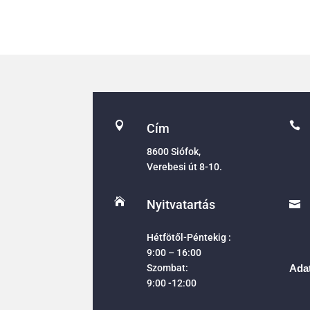


Cím
8600 Siófok,
Verebesi út 8-10.

Nyitvatartás

Hétfötől-Péntekig :
9:00 – 16:00
Szombat:
Adat
9:00 -12:00