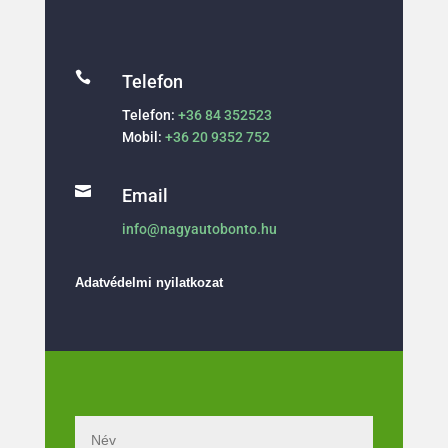

Telefon
Telefon:
+36 84 352523
Mobil:
+36 20 9352 752

Email
info@nagyautobonto.hu
Adatvédelmi nyilatkozat