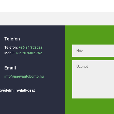
Telefon
Telefon:
+36 84 352523
Mobil:
+36 20 9352 752
Email
info@nagyautobonto.hu
védelmi nyilatkozat