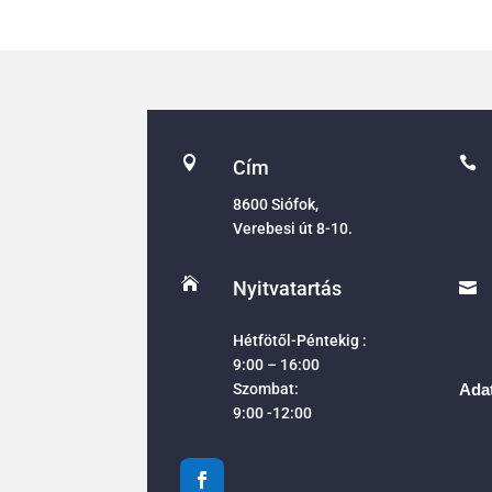


Cím
8600 Siófok,
Verebesi út 8-10.

Nyitvatartás

Hétfötől-Péntekig :
9:00 – 16:00
Szombat:
Adat
9:00 -12:00