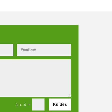
=
Küldés
8 + 4