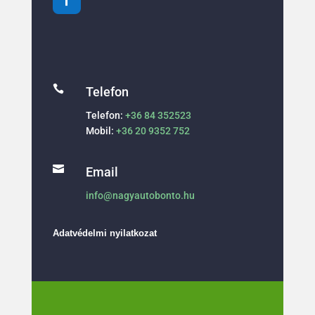

Telefon
Telefon:
+36 84 352523
Mobil:
+36 20 9352 752

Email
info@nagyautobonto.hu
Adatvédelmi nyilatkozat