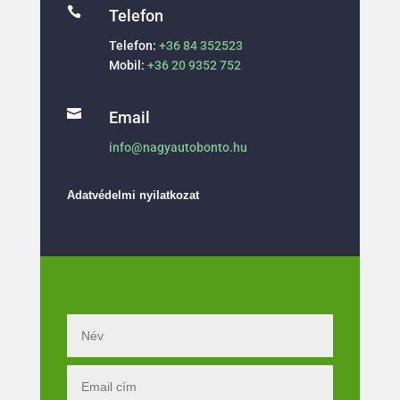

Telefon
Telefon:
+36 84 352523
Mobil:
+36 20 9352 752

Email
info@nagyautobonto.hu
Adatvédelmi nyilatkozat