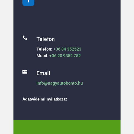

Telefon
Telefon:
+36 84 352523
Mobil:
+36 20 9352 752

Email
info@nagyautobonto.hu
Adatvédelmi nyilatkozat