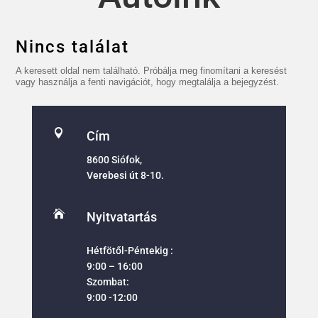
Nincs találat
A keresett oldal nem található. Próbálja meg finomítani a keresést
vagy használja a fenti navigációt, hogy megtalálja a bejegyzést.

Cím
8600 Siófok,
Verebesi út 8-10.

Nyitvatartás
Hétfötől-Péntekig :
9:00 – 16:00
Szombat:
9:00 -12:00