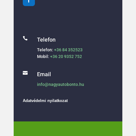

Telefon
Telefon:
+36 84 352523
Mobil:
+36 20 9352 752

Email
info@nagyautobonto.hu
Adatvédelmi nyilatkozat