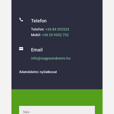

Telefon
Telefon:
+36 84 352523
Mobil:
+36 20 9352 752

Email
info@nagyautobonto.hu
Adatvédelmi nyilatkozat