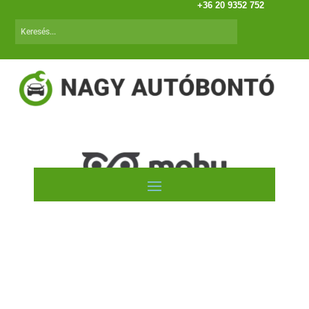
+36 20 9352 752
Opel Omega B /94-00/