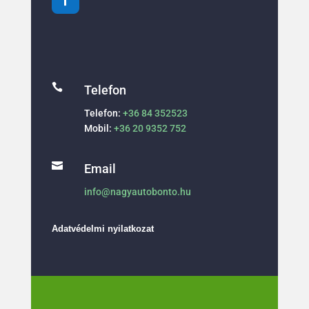

Telefon
Telefon:
+36 84 352523
Mobil:
+36 20 9352 752

Email
info@nagyautobonto.hu
Adatvédelmi nyilatkozat