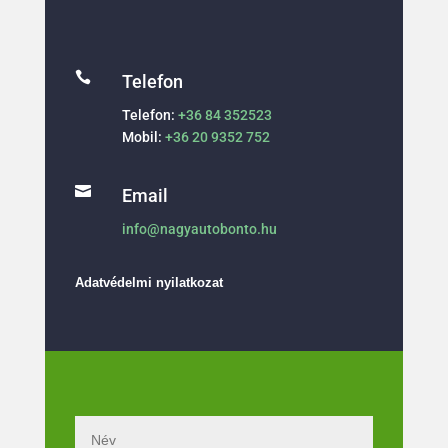

Telefon
Telefon:
+36 84 352523
Mobil:
+36 20 9352 752

Email
info@nagyautobonto.hu
Adatvédelmi nyilatkozat