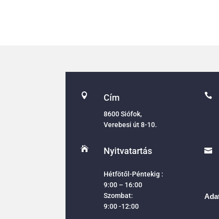


Cím
8600 Siófok,
Verebesi út 8-10.

Nyitvatartás

Hétfötől-Péntekig :
9:00 – 16:00
Szombat:
Adat
9:00 -12:00