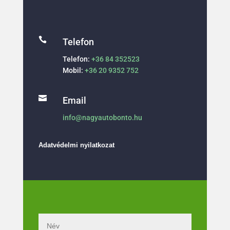

Telefon
Telefon:
+36 84 352523
Mobil:
+36 20 9352 752

Email
info@nagyautobonto.hu
Adatvédelmi nyilatkozat