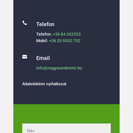

Telefon
Telefon:
+36 84 352523
Mobil:
+36 20 9352 752

Email
info@nagyautobonto.hu
Adatvédelmi nyilatkozat