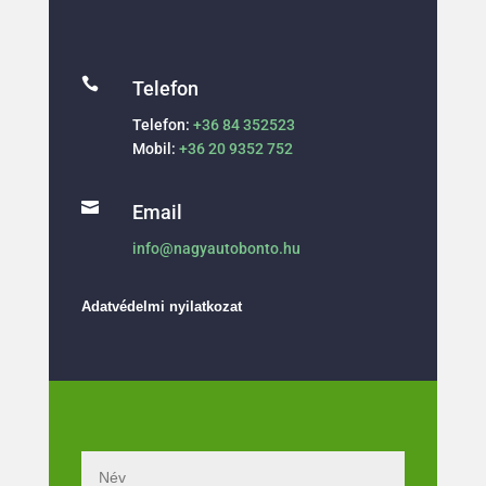

Telefon
Telefon:
+36 84 352523
Mobil:
+36 20 9352 752

Email
info@nagyautobonto.hu
Adatvédelmi nyilatkozat