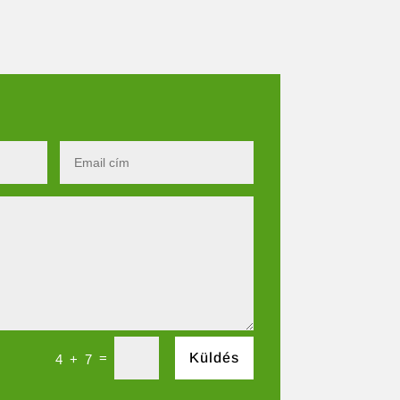
=
Küldés
4 + 7