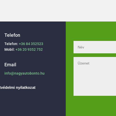
Telefon
Telefon:
+36 84 352523
Mobil:
+36 20 9352 752
Email
info@nagyautobonto.hu
védelmi nyilatkozat