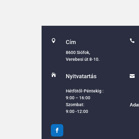


Cím
8600 Siófok,
Verebesi út 8-10.

Nyitvatartás

Hétfötől-Péntekig :
9:00 – 16:00
Szombat:
Adat
9:00 -12:00