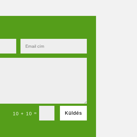
=
Küldés
10 + 10