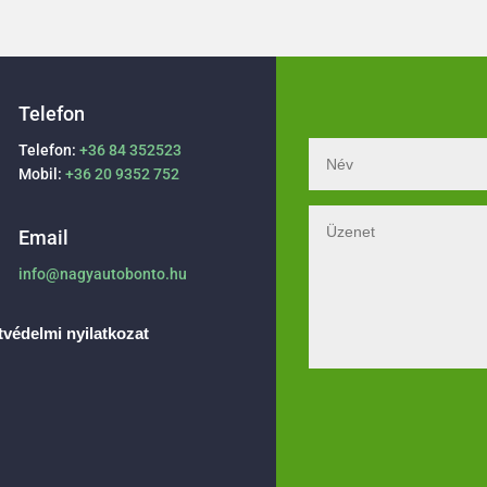
Telefon
Telefon:
+36 84 352523
Mobil:
+36 20 9352 752
Email
info@nagyautobonto.hu
védelmi nyilatkozat