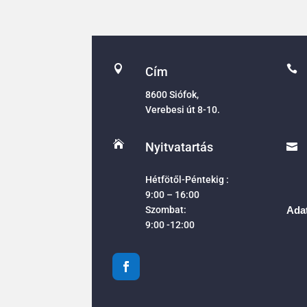


Cím
8600 Siófok,
Verebesi út 8-10.

Nyitvatartás

Hétfötől-Péntekig :
9:00 – 16:00
Szombat:
Adat
9:00 -12:00