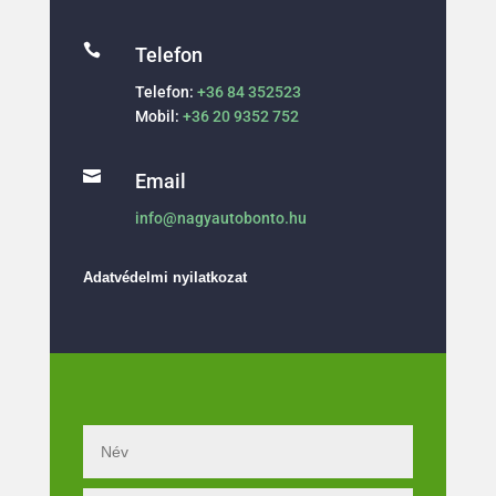

Telefon
Telefon:
+36 84 352523
Mobil:
+36 20 9352 752

Email
info@nagyautobonto.hu
Adatvédelmi nyilatkozat