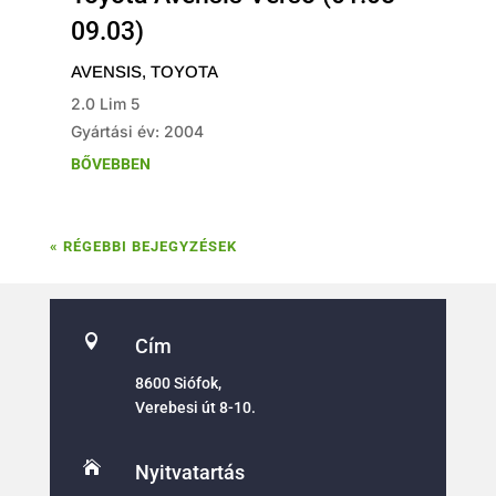
09.03)
AVENSIS
,
TOYOTA
2.0 Lim 5
Gyártási év: 2004
BŐVEBBEN
« RÉGEBBI BEJEGYZÉSEK

Cím
8600 Siófok,
Verebesi út 8-10.

Nyitvatartás