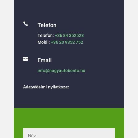

Telefon
Telefon:
+36 84 352523
Mobil:
+36 20 9352 752

Email
info@nagyautobonto.hu
Adatvédelmi nyilatkozat