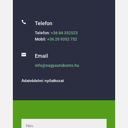

Telefon
Telefon:
+36 84 352523
Mobil:
+36 20 9352 752

Email
info@nagyautobonto.hu
Adatvédelmi nyilatkozat