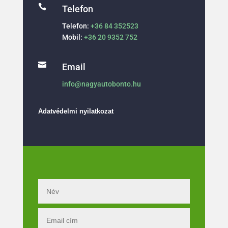

Telefon
Telefon:
+36 84 352523
Mobil:
+36 20 9352 752

Email
info@nagyautobonto.hu
Adatvédelmi nyilatkozat