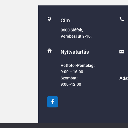


Cím
8600 Siófok,
Verebesi út 8-10.

Nyitvatartás

Hétfötől-Péntekig :
9:00 – 16:00
Szombat:
Adat
9:00 -12:00