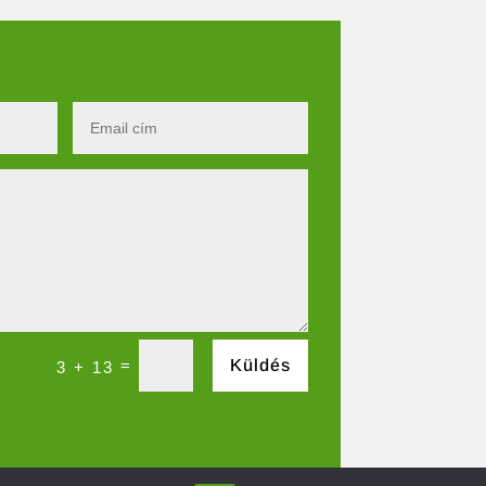
=
Küldés
3 + 13