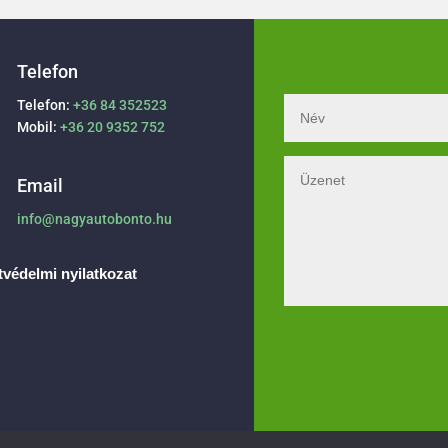
Telefon
Telefon:
+36 84 352523
Mobil:
+36 20 9352 752
Email
info@nagyautobonto.hu
védelmi nyilatkozat