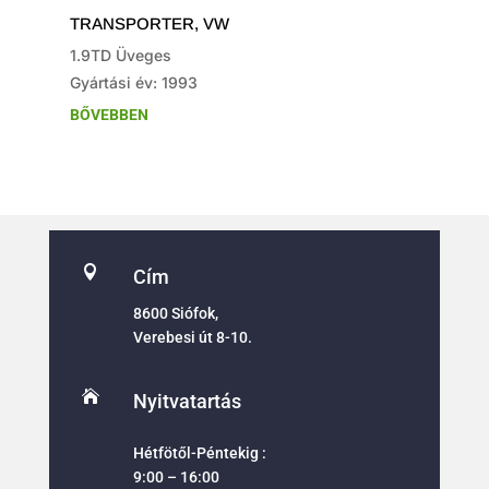
TRANSPORTER
,
VW
1.9TD Üveges
Gyártási év: 1993
BŐVEBBEN

Cím
8600 Siófok,
Verebesi út 8-10.

Nyitvatartás
Hétfötől-Péntekig :
9:00 – 16:00