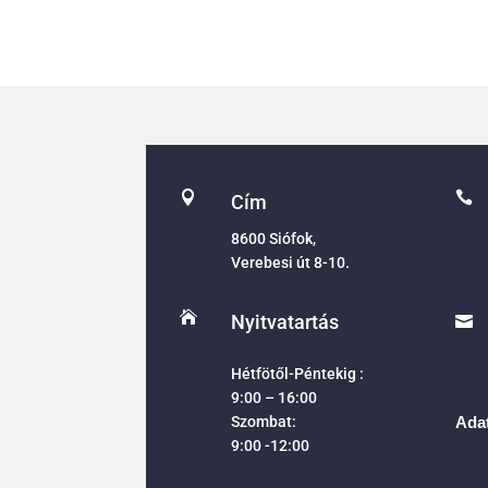


Cím
8600 Siófok,
Verebesi út 8-10.

Nyitvatartás

Hétfötől-Péntekig :
9:00 – 16:00
Szombat:
Adat
9:00 -12:00