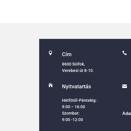


Cím
8600 Siófok,
Verebesi út 8-10.

Nyitvatartás

Hétfötől-Péntekig :
9:00 – 16:00
Szombat:
Adat
9:00 -12:00