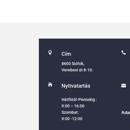


Cím
8600 Siófok,
Verebesi út 8-10.

Nyitvatartás

Hétfötől-Péntekig :
9:00 – 16:00
Szombat:
Adat
9:00 -12:00