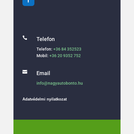

Telefon
Telefon:
+36 84 352523
Mobil:
+36 20 9352 752

Email
info@nagyautobonto.hu
Adatvédelmi nyilatkozat