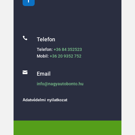

Telefon
Telefon:
+36 84 352523
Mobil:
+36 20 9352 752

Email
info@nagyautobonto.hu
Adatvédelmi nyilatkozat