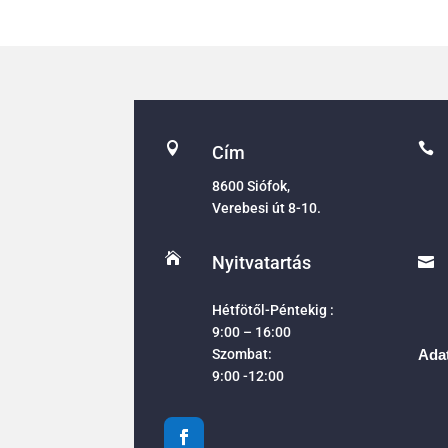


Cím
8600 Siófok,
Verebesi út 8-10.

Nyitvatartás

Hétfötől-Péntekig :
9:00 – 16:00
Szombat:
Adat
9:00 -12:00