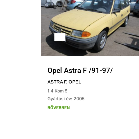
Opel Astra F /91-97/
ASTRA F
,
OPEL
1,4 Kom 5
Gyártási év: 2005
BŐVEBBEN