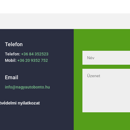
Telefon
Telefon:
+36 84 352523
Mobil:
+36 20 9352 752
Email
info@nagyautobonto.hu
védelmi nyilatkozat