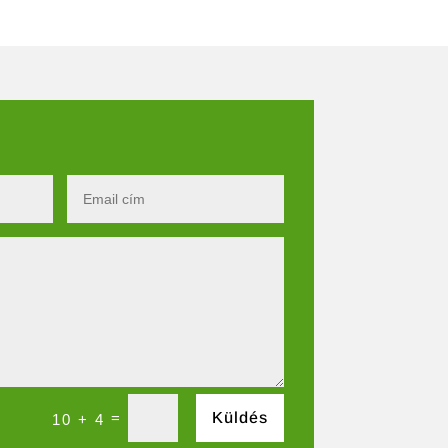
=
Küldés
10 + 4