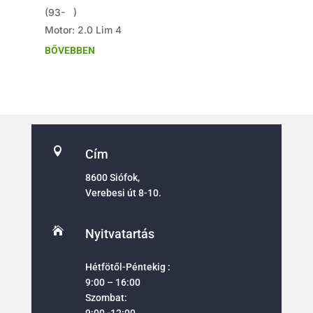
(93- )
Motor: 2.0 Lim 4
BŐVEBBEN

Cím
8600 Siófok,
Verebesi út 8-10.

Nyitvatartás
Hétfötől-Péntekig :
9:00 – 16:00
Szombat:
9:00 -12:00