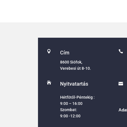


Cím
8600 Siófok,
Verebesi út 8-10.

Nyitvatartás

Hétfötől-Péntekig :
9:00 – 16:00
Szombat:
Adat
9:00 -12:00