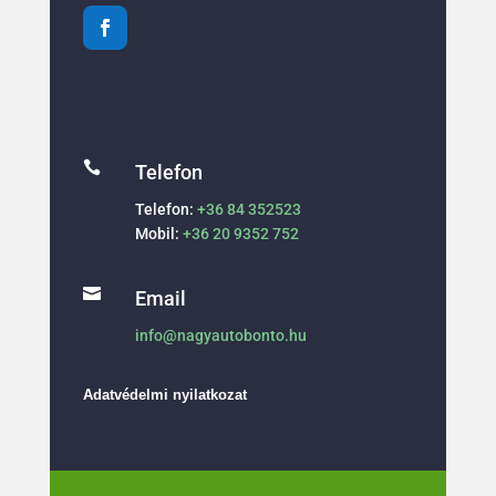

Telefon
Telefon:
+36 84 352523
Mobil:
+36 20 9352 752

Email
info@nagyautobonto.hu
Adatvédelmi nyilatkozat