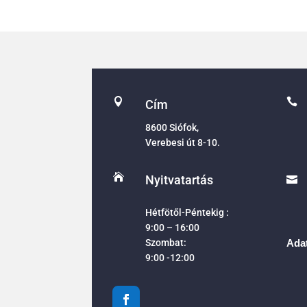


Cím
8600 Siófok,
Verebesi út 8-10.

Nyitvatartás

Hétfötől-Péntekig :
9:00 – 16:00
Szombat:
Adat
9:00 -12:00