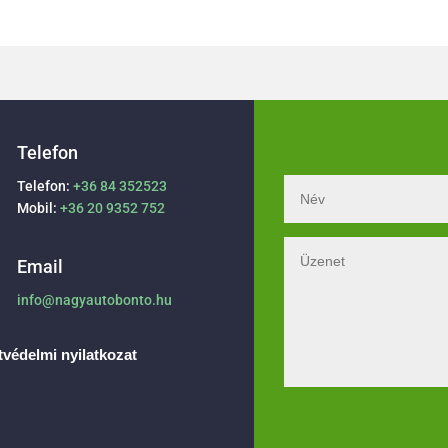
Telefon
Telefon:
+36 84 352523
Mobil:
+36 20 9352 752
Email
info@nagyautobonto.hu
védelmi nyilatkozat