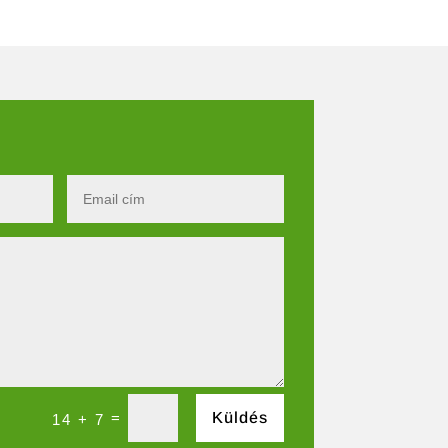
=
Küldés
14 + 7