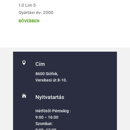
1.0 Lim 5
Gyártási év: 2000
BŐVEBBEN

Cím
8600 Siófok,
Verebesi út 8-10.

Nyitvatartás
Hétfötől-Péntekig :
9:00 – 16:00
Szombat:
9:00 -12:00