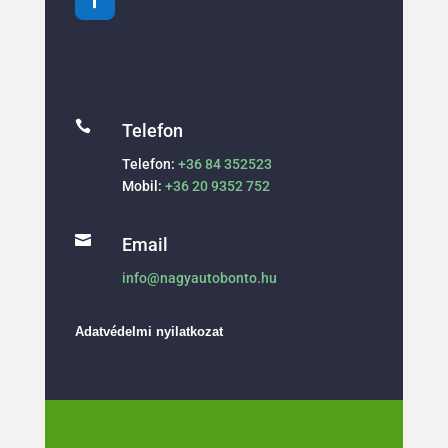

Telefon
Telefon:
+36 84 352523
Mobil:
+36 20 9352 752

Email
info@nagyautobonto.hu
Adatvédelmi nyilatkozat