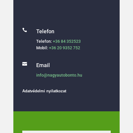

Telefon
Telefon:
+36 84 352523
Mobil:
+36 20 9352 752

Email
info@nagyautobonto.hu
Adatvédelmi nyilatkozat