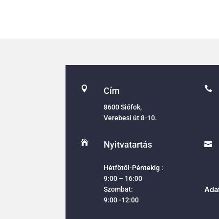


Cím
8600 Siófok,
Verebesi út 8-10.

Nyitvatartás

Hétfötől-Péntekig :
9:00 – 16:00
Szombat:
Adat
9:00 -12:00