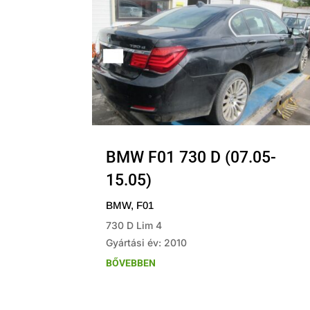
BMW F01 730 D (07.05-
15.05)
BMW
,
F01
730 D Lim 4
Gyártási év: 2010
BŐVEBBEN