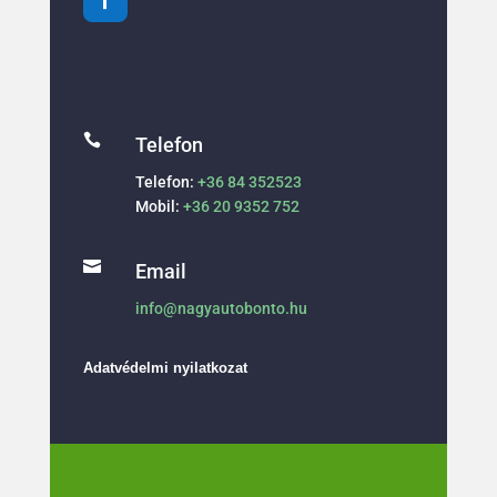

Telefon
Telefon:
+36 84 352523
Mobil:
+36 20 9352 752

Email
info@nagyautobonto.hu
Adatvédelmi nyilatkozat