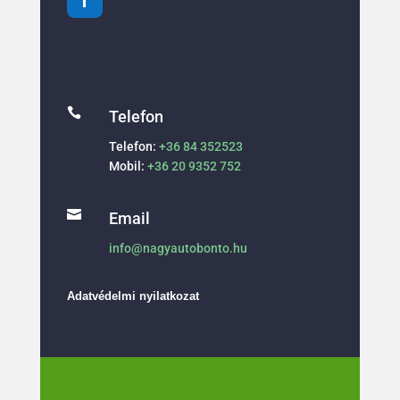

Telefon
Telefon:
+36 84 352523
Mobil:
+36 20 9352 752

Email
info@nagyautobonto.hu
Adatvédelmi nyilatkozat