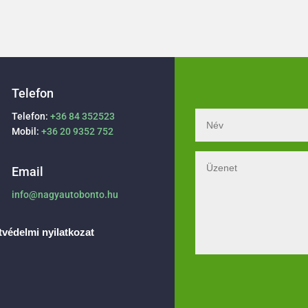
Telefon
Telefon:
+36 84 352523
Mobil:
+36 20 9352 752
Email
info@nagyautobonto.hu
védelmi nyilatkozat