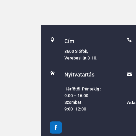


Cím
8600 Siófok,
Verebesi út 8-10.

Nyitvatartás

Hétfötől-Péntekig :
9:00 – 16:00
Szombat:
Adat
9:00 -12:00