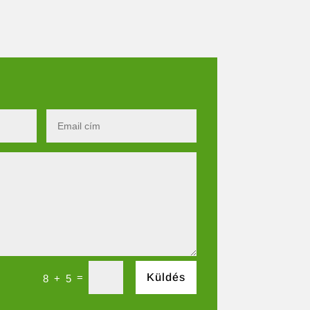
=
Küldés
8 + 5