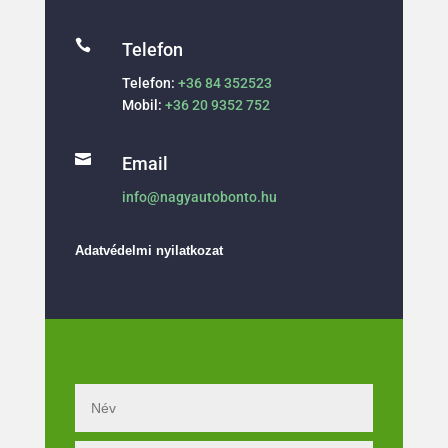

Telefon
Telefon:
+36 84 352523
Mobil:
+36 20 9352 752

Email
info@nagyautobonto.hu
Adatvédelmi nyilatkozat