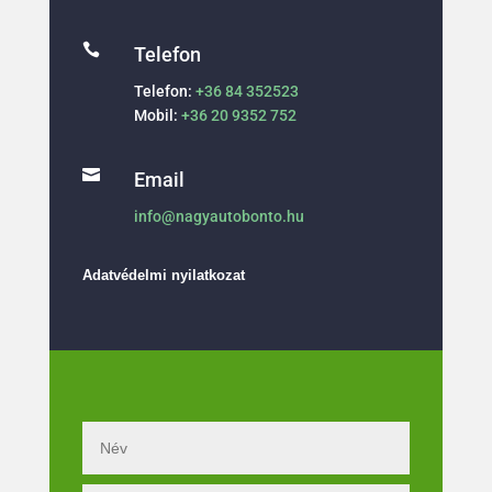

Telefon
Telefon:
+36 84 352523
Mobil:
+36 20 9352 752

Email
info@nagyautobonto.hu
Adatvédelmi nyilatkozat