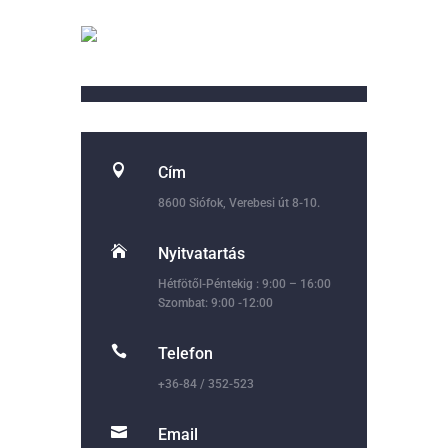

Cím
8600 Siófok, Verebesi út 8-10.

Nyitvatartás
Hétfötől-Péntekig : 9:00 – 16:00
Szombat: 9:00 -12:00

Telefon
+36-84 / 352-523

Email