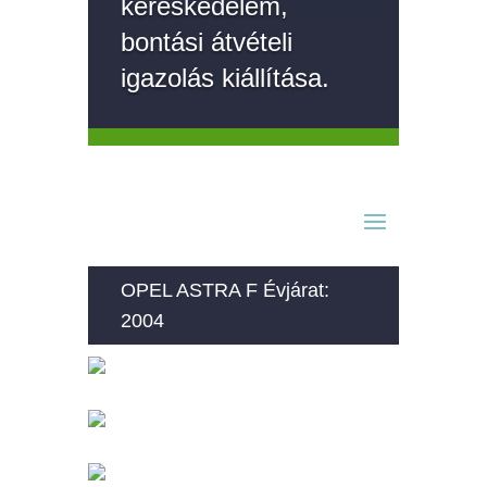
kereskedelem,
bontási átvételi
igazolás kiállítása.
OPEL ASTRA F Évjárat:
2004