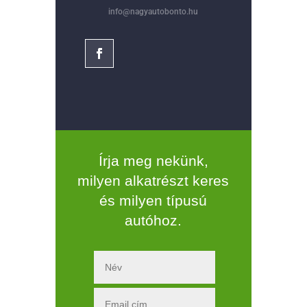
info@nagyautobonto.hu
Írja meg nekünk,
milyen alkatrészt keres
és milyen típusú
autóhoz.