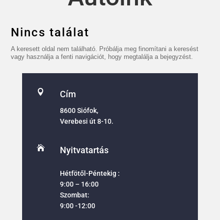
Nincs találat
A keresett oldal nem található. Próbálja meg finomítani a keresést
vagy használja a fenti navigációt, hogy megtalálja a bejegyzést.

Cím
8600 Siófok,
Verebesi út 8-10.

Nyitvatartás
Hétfötől-Péntekig :
9:00 – 16:00
Szombat:
9:00 -12:00